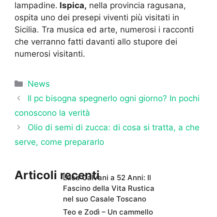
lampadine.
Ispica,
nella provincia ragusana,
ospita uno dei presepi viventi più visitati in
Sicilia. Tra musica ed arte, numerosi i racconti
che verranno fatti davanti allo stupore dei
numerosi visitanti.
Categorie
News
Il pc bisogna spegnerlo ogni giorno? In pochi
conoscono la verità
Olio di semi di zucca: di cosa si tratta, a che
serve, come prepararlo
Articoli recenti
Luca Calvani a 52 Anni: Il
Fascino della Vita Rustica
nel suo Casale Toscano
Teo e Zodì – Un cammello