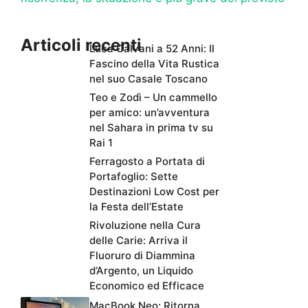
Articoli recenti
Luca Calvani a 52 Anni: Il
Fascino della Vita Rustica
nel suo Casale Toscano
Teo e Zodì – Un cammello
per amico: un’avventura
nel Sahara in prima tv su
Rai 1
Ferragosto a Portata di
Portafoglio: Sette
Destinazioni Low Cost per
la Festa dell’Estate
Rivoluzione nella Cura
delle Carie: Arriva il
Fluoruro di Diammina
d’Argento, un Liquido
Economico ed Efficace
MacBook Neo: Ritorna