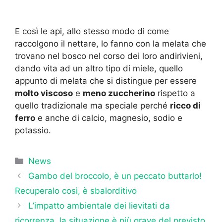
E così le api, allo stesso modo di come
raccolgono il nettare, lo fanno con la melata che
trovano nel bosco nel corso dei loro andirivieni,
dando vita ad un altro tipo di miele, quello
appunto di melata che si distingue per essere
molto viscoso
e
meno zuccherino
rispetto a
quello tradizionale ma speciale perché
ricco di
ferro
e anche di calcio, magnesio, sodio e
potassio.
Categorie
News
Gambo del broccolo, è un peccato buttarlo!
Recuperalo così, è sbalorditivo
L’impatto ambientale dei lievitati da
ricorrenza, la situazione è più grave del previsto