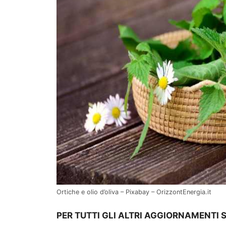
Ortiche e olio d’oliva – Pixabay – OrizzontEnergia.it
PER TUTTI GLI ALTRI AGGIORNAMENTI 