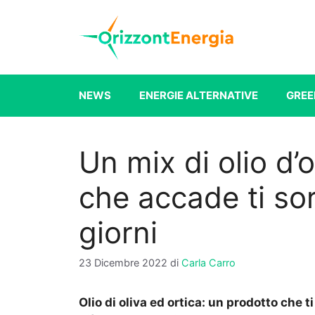
Vai
al
contenuto
NEWS
ENERGIE ALTERNATIVE
GREE
Un mix di olio d’o
che accade ti sor
giorni
23 Dicembre 2022
di
Carla Carro
Olio di oliva ed ortica: un prodotto che