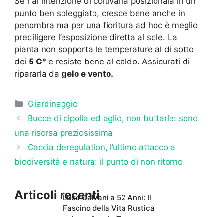
Se hai intenzione di coltivarla posizionala in un
punto ben soleggiato, cresce bene anche in
penombra ma per una fioritura ad hoc è meglio
prediligere l’esposizione diretta al sole. La
pianta non sopporta le temperature al di sotto
dei
5 C°
e resiste bene al caldo. Assicurati di
ripararla da
gelo e vento.
Categorie
Giardinaggio
Bucce di cipolla ed aglio, non buttarle: sono
una risorsa preziosissima
Caccia deregulation, l’ultimo attacco a
biodiversità e natura: il punto di non ritorno
Articoli recenti
Luca Calvani a 52 Anni: Il
Fascino della Vita Rustica