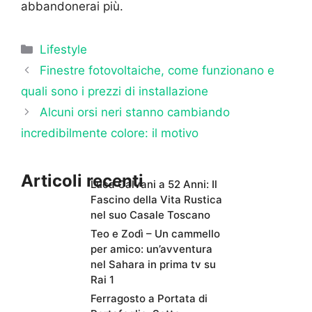
abbandonerai più.
Categorie
Lifestyle
Finestre fotovoltaiche, come funzionano e
quali sono i prezzi di installazione
Alcuni orsi neri stanno cambiando
incredibilmente colore: il motivo
Articoli recenti
Luca Calvani a 52 Anni: Il
Fascino della Vita Rustica
nel suo Casale Toscano
Teo e Zodì – Un cammello
per amico: un’avventura
nel Sahara in prima tv su
Rai 1
Ferragosto a Portata di