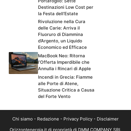
Portafoglio: Sette
Destinazioni Low Cost per
la Festa dell’Estate
Rivoluzione nella Cura
delle Carie: Arriva il
Fluoruro di Diammina
d’Argento, un Liquido
Economico ed Efficace
MacBook Neo: Ritorna
l’Offerta Imperdibile che
Annulla i Rincari di Apple
Incendi in Grecia: Fiamme
alle Porte di Atene,
Situazione Critica a Causa
del Forte Vento
Chi siamo
-
Redazione
-
Privacy Policy
-
Disclaimer
Orizzontenergia.it di proprietà di DMM COMPANY SRL