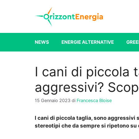
Vai
al
contenuto
NEWS
ENERGIE ALTERNATIVE
GREE
I cani di piccola 
aggressivi? Scop
15 Gennaio 2023
di
Francesca Bloise
I cani di piccola taglia, sono aggressivi 
stereotipi che da sempre si ripetono su d