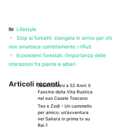
Categorie
Lifestyle
Stop ai furbetti: stangata in arrivo per chi
non smaltisce correttamente i rifiuti
Ecosistemi forestali: l’importanza delle
interazioni fra piante e alberi
Articoli recenti
Luca Calvani a 52 Anni: Il
Fascino della Vita Rustica
nel suo Casale Toscano
Teo e Zodì – Un cammello
per amico: un’avventura
nel Sahara in prima tv su
Rai 1