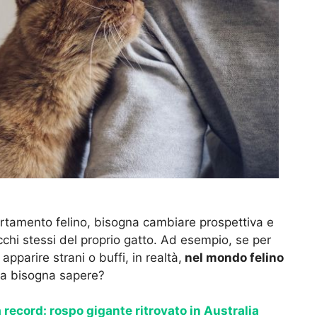
ortamento felino, bisogna cambiare prospettiva e
cchi stessi del proprio gatto. Ad esempio, se per
parire strani o buffi, in realtà,
nel mondo felino
osa bisogna sapere?
 record: rospo gigante ritrovato in Australia