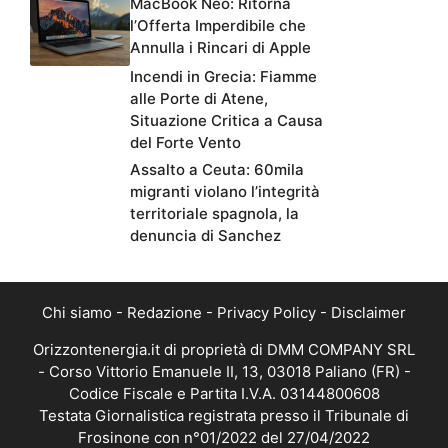
MacBook Neo: Ritorna
l’Offerta Imperdibile che
Annulla i Rincari di Apple
Incendi in Grecia: Fiamme
alle Porte di Atene,
Situazione Critica a Causa
del Forte Vento
Assalto a Ceuta: 60mila
migranti violano l’integrità
territoriale spagnola, la
denuncia di Sanchez
Chi siamo
-
Redazione
-
Privacy Policy
-
Disclaimer
Orizzontenergia.it di proprietà di DMM COMPANY SRL
- Corso Vittorio Emanuele II, 13, 03018 Paliano (FR) -
Codice Fiscale e Partita I.V.A. 03144800608
Testata Giornalistica registrata presso il Tribunale di
Frosinone con n°01/2022 del 27/04/2022