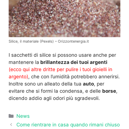
Silice, il materiale (Pexels) – Orizzontenergia.it
I sacchetti di silice si possono usare anche per
mantenere la
brillantezza dei tuoi argenti
(ecco qui altre dritte per pulire i tuoi gioielli in
argento)
, che con l’umidità potrebbero annerirsi.
Inoltre sono un alleato della tua
auto
, per
evitare che si formi la condensa, e delle
borse
,
dicendo addio agli odori più sgradevoli.
Categorie
News
Come rientrare in casa quando rimani chiuso