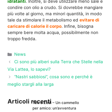
idratanti
. Inoltre, si deve utilizzare meno sale e
condire con olio a crudo. Si dovrebbe mangiare
più volte al giorno, ma minori quantità, in modo
tale da stimolare il metabolismo ed
evitare di
caricare di calorie il corpo
. Infine, bisogna
sempre bere molta acqua, possibilmente non
troppo fredda.
Categorie
News
Ci sono più alberi sulla Terra che Stelle nella
Via Lattea, lo sapevi?
“Nastri sabbiosi”, cosa sono e perché è
meglio stargli alla larga
Articoli recenti
Teo e Zodì – Un cammello
per amico: un’avventura