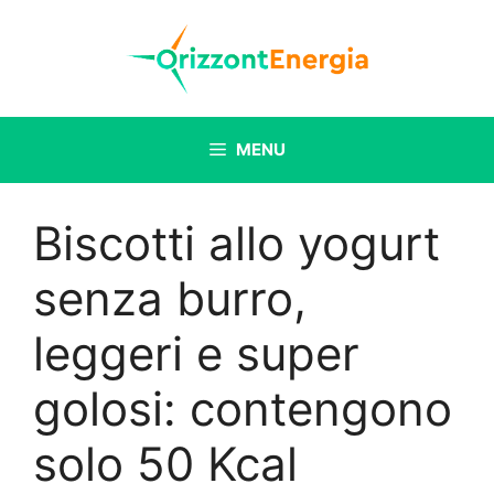
Vai
al
contenuto
MENU
Biscotti allo yogurt
senza burro,
leggeri e super
golosi: contengono
solo 50 Kcal