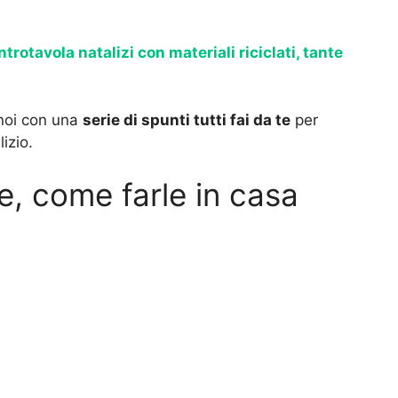
trotavola natalizi con materiali riciclati, tante
 noi con una
serie di spunti tutti fai da te
per
izio.
e, come farle in casa