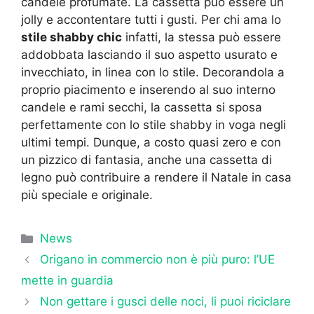
candele profumate. La cassetta può essere un
jolly e accontentare tutti i gusti. Per chi ama lo
stile shabby chic
infatti, la stessa può essere
addobbata lasciando il suo aspetto usurato e
invecchiato, in linea con lo stile. Decorandola a
proprio piacimento e inserendo al suo interno
candele e rami secchi, la cassetta si sposa
perfettamente con lo stile shabby in voga negli
ultimi tempi. Dunque, a costo quasi zero e con
un pizzico di fantasia, anche una cassetta di
legno può contribuire a rendere il Natale in casa
più speciale e originale.
Categorie
News
Origano in commercio non è più puro: l’UE
mette in guardia
Non gettare i gusci delle noci, li puoi riciclare