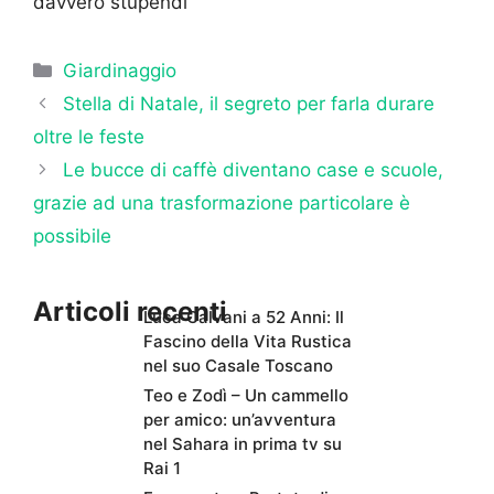
davvero stupendi
Categorie
Giardinaggio
Stella di Natale, il segreto per farla durare
oltre le feste
Le bucce di caffè diventano case e scuole,
grazie ad una trasformazione particolare è
possibile
Articoli recenti
Luca Calvani a 52 Anni: Il
Fascino della Vita Rustica
nel suo Casale Toscano
Teo e Zodì – Un cammello
per amico: un’avventura
nel Sahara in prima tv su
Rai 1