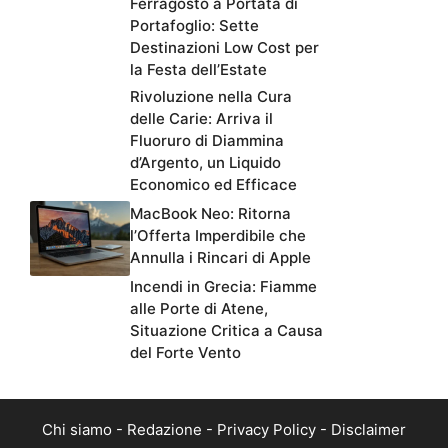
Ferragosto a Portata di
Portafoglio: Sette
Destinazioni Low Cost per
la Festa dell’Estate
Rivoluzione nella Cura
delle Carie: Arriva il
Fluoruro di Diammina
d’Argento, un Liquido
Economico ed Efficace
MacBook Neo: Ritorna
l’Offerta Imperdibile che
Annulla i Rincari di Apple
Incendi in Grecia: Fiamme
alle Porte di Atene,
Situazione Critica a Causa
del Forte Vento
Chi siamo
-
Redazione
-
Privacy Policy
-
Disclaimer