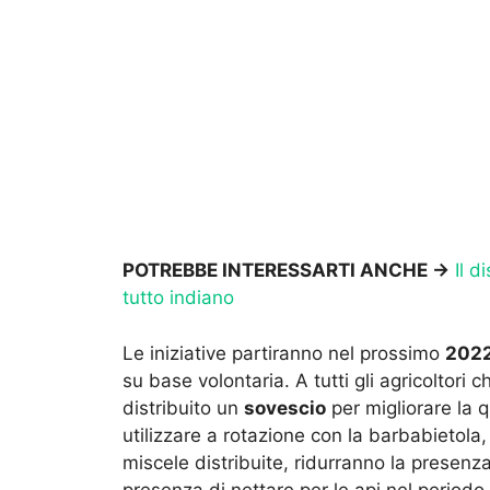
POTREBBE INTERESSARTI ANCHE ->
Il d
tutto indiano
Le iniziative partiranno nel prossimo
202
su base volontaria. A tutti gli agricoltori
distribuito un
sovescio
per migliorare la qu
utilizzare a rotazione con la barbabietola, f
miscele distribuite, ridurranno la presenz
presenza di nettare per le api nel periodo d