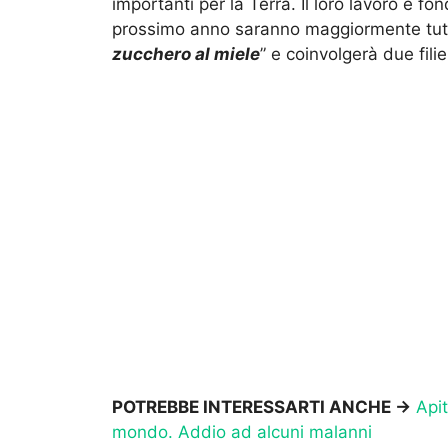
importanti per la Terra. Il loro lavoro è f
prossimo anno saranno maggiormente tute
zucchero al miele
” e coinvolgerà due fili
POTREBBE INTERESSARTI ANCHE ->
Apit
mondo. Addio ad alcuni malanni