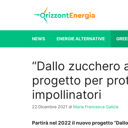
Vai
al
contenuto
NEWS
ENERGIE ALTERNATIVE
GREE
“Dallo zucchero a
progetto per prot
impollinatori
22 Dicembre 2021
di
Maria Francesca Galizia
Partirà nel 2022 il nuovo progetto “Dall