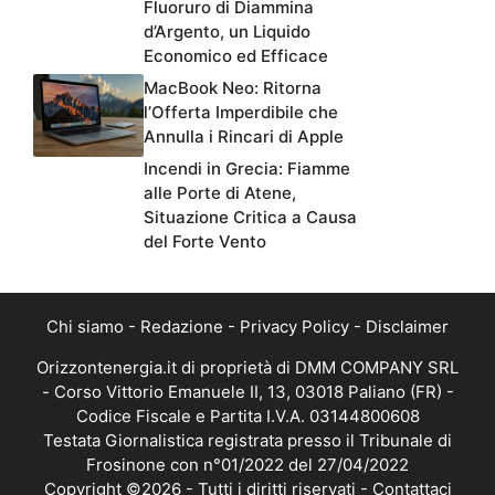
Fluoruro di Diammina
d’Argento, un Liquido
Economico ed Efficace
MacBook Neo: Ritorna
l’Offerta Imperdibile che
Annulla i Rincari di Apple
Incendi in Grecia: Fiamme
alle Porte di Atene,
Situazione Critica a Causa
del Forte Vento
Chi siamo
-
Redazione
-
Privacy Policy
-
Disclaimer
Orizzontenergia.it di proprietà di DMM COMPANY SRL
- Corso Vittorio Emanuele II, 13, 03018 Paliano (FR) -
Codice Fiscale e Partita I.V.A. 03144800608
Testata Giornalistica registrata presso il Tribunale di
Frosinone con n°01/2022 del 27/04/2022
Copyright ©2026 - Tutti i diritti riservati -
Contattaci