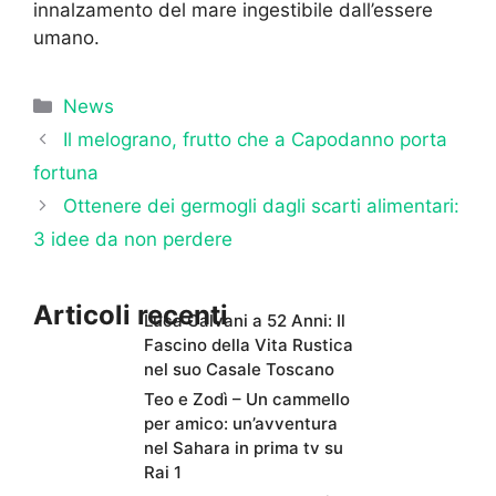
innalzamento del mare ingestibile dall’essere
umano.
Categorie
News
Il melograno, frutto che a Capodanno porta
fortuna
Ottenere dei germogli dagli scarti alimentari:
3 idee da non perdere
Articoli recenti
Luca Calvani a 52 Anni: Il
Fascino della Vita Rustica
nel suo Casale Toscano
Teo e Zodì – Un cammello
per amico: un’avventura
nel Sahara in prima tv su
Rai 1