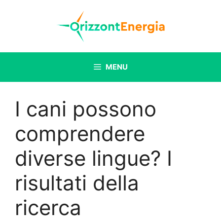
Vai
al
contenuto
MENU
I cani possono
comprendere
diverse lingue? I
risultati della
ricerca