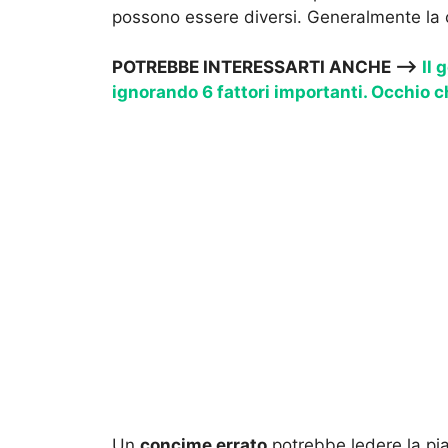
possono essere diversi. Generalmente la c
POTREBBE INTERESSARTI ANCHE —->
Il 
ignorando 6 fattori importanti. Occhio 
Un
concime errato
potrebbe ledere la pia