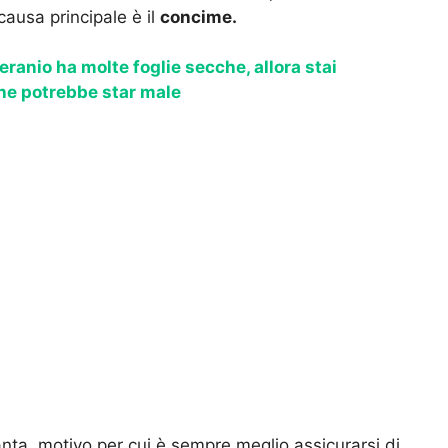
ausa principale è il
concime.
geranio ha molte foglie secche, allora stai
che potrebbe star male
nta, motivo per cui è sempre meglio assicurarsi di