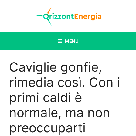
Vai
al
contenuto
MENU
Caviglie gonfie,
rimedia così. Con i
primi caldi è
normale, ma non
preoccuparti