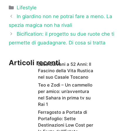
Categorie
Lifestyle
In giardino non ne potrai fare a meno. La
spezia magica non ha rivali
Bicification: il progetto su due ruote che ti
permette di guadagnare. Di cosa si tratta
Articoli recenti
Luca Calvani a 52 Anni: Il
Fascino della Vita Rustica
nel suo Casale Toscano
Teo e Zodì – Un cammello
per amico: un’avventura
nel Sahara in prima tv su
Rai 1
Ferragosto a Portata di
Portafoglio: Sette
Destinazioni Low Cost per