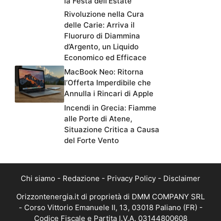
la Festa dell’Estate
Rivoluzione nella Cura
delle Carie: Arriva il
Fluoruro di Diammina
d’Argento, un Liquido
Economico ed Efficace
MacBook Neo: Ritorna
l’Offerta Imperdibile che
Annulla i Rincari di Apple
Incendi in Grecia: Fiamme
alle Porte di Atene,
Situazione Critica a Causa
del Forte Vento
Chi siamo
-
Redazione
-
Privacy Policy
-
Disclaimer
Orizzontenergia.it di proprietà di DMM COMPANY SRL
- Corso Vittorio Emanuele II, 13, 03018 Paliano (FR) -
Codice Fiscale e Partita I.V.A. 03144800608