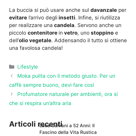
La buccia si può usare anche sul
davanzale
per
evitare
l’arrivo degli
insetti
. Infine, si riutilizza
per realizzare una
candela
. Servono anche un
piccolo
contenitore
in
vetro
, uno
stoppino
e
dell’
olio vegetale
. Addensando il tutto si ottiene
una favolosa candela!
Categorie
Lifestyle
Moka pulita con il metodo giusto. Per un
caffè sempre buono, devi fare così
Profumatore naturale per ambienti, ora si
che si respira un’altra aria
Articoli recenti
Luca Calvani a 52 Anni: Il
Fascino della Vita Rustica