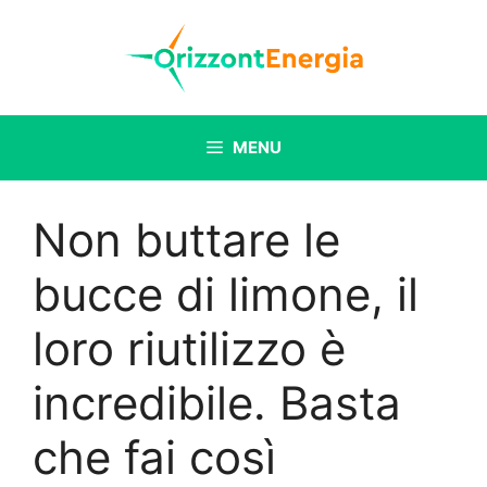
Vai
al
contenuto
MENU
Non buttare le
bucce di limone, il
loro riutilizzo è
incredibile. Basta
che fai così