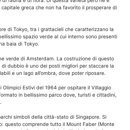
 di fauna e di flora. Di questa varietà però ne è
 capitale greca che non ha favorito il prosperare di
re di Tokyo, tra i grattacieli che caratterizzano la
bellissimo spazio verde al cui interno sono presenti
ina baia di Tokyo.
one verde di Amsterdam. La costruzione di questo
i dubbio è uno dei posti migliori per staccare la
labili e un lago all’ombra, dove poter riposare.
 Olimpici Estivi del 1964 per ospitare il Villaggio
ormato in bellissimo parco dove, turisti e cittadini,
.
archi simboli della città-stato di Singapore. Si
ndo: questo comprende tutto il Mount Faber (Monte