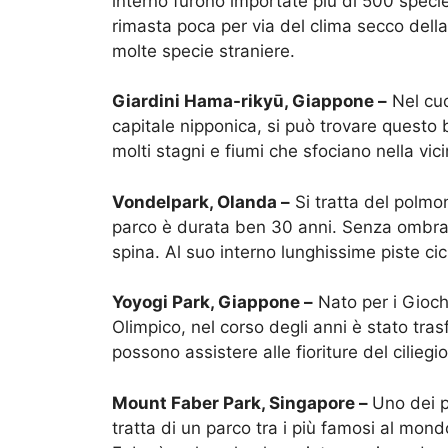
interno furono importate più di 500 specie
rimasta poca per via del clima secco della
molte specie straniere.
Giardini Hama-rikyū, Giappone –
Nel cuo
capitale nipponica, si può trovare questo 
molti stagni e fiumi che sfociano nella vic
Vondelpark, Olanda –
Si tratta del polm
parco è durata ben 30 anni. Senza ombra d
spina. Al suo interno lunghissime piste cic
Yoyogi Park, Giappone –
Nato per i Giochi
Olimpico, nel corso degli anni è stato trasf
possono assistere alle fioriture del ciliegio
Mount Faber Park, Singapore –
Uno dei p
tratta di un parco tra i più famosi al mo