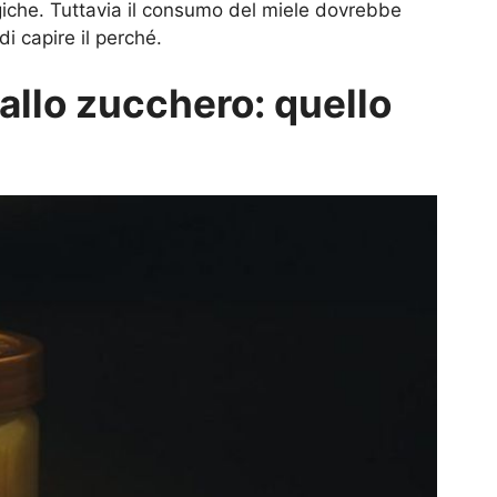
iche. Tuttavia il consumo del miele dovrebbe
di capire il perché.
 allo zucchero: quello