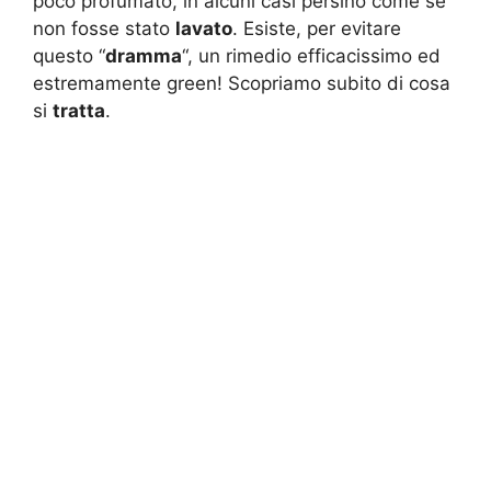
poco profumato, in alcuni casi persino come se
non fosse stato
lavato
. Esiste, per evitare
questo “
dramma
“, un rimedio efficacissimo ed
estremamente green! Scopriamo subito di cosa
si
tratta
.