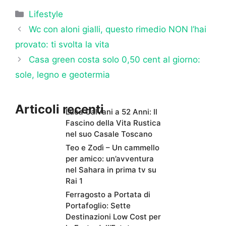
Categorie
Lifestyle
Wc con aloni gialli, questo rimedio NON l’hai
provato: ti svolta la vita
Casa green costa solo 0,50 cent al giorno:
sole, legno e geotermia
Articoli recenti
Luca Calvani a 52 Anni: Il
Fascino della Vita Rustica
nel suo Casale Toscano
Teo e Zodì – Un cammello
per amico: un’avventura
nel Sahara in prima tv su
Rai 1
Ferragosto a Portata di
Portafoglio: Sette
Destinazioni Low Cost per