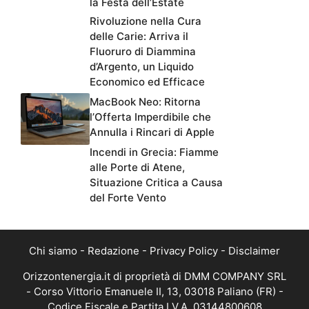
la Festa dell’Estate
Rivoluzione nella Cura
delle Carie: Arriva il
Fluoruro di Diammina
d’Argento, un Liquido
Economico ed Efficace
MacBook Neo: Ritorna
l’Offerta Imperdibile che
Annulla i Rincari di Apple
Incendi in Grecia: Fiamme
alle Porte di Atene,
Situazione Critica a Causa
del Forte Vento
Chi siamo
-
Redazione
-
Privacy Policy
-
Disclaimer
Orizzontenergia.it di proprietà di DMM COMPANY SRL
- Corso Vittorio Emanuele II, 13, 03018 Paliano (FR) -
Codice Fiscale e Partita I.V.A. 03144800608