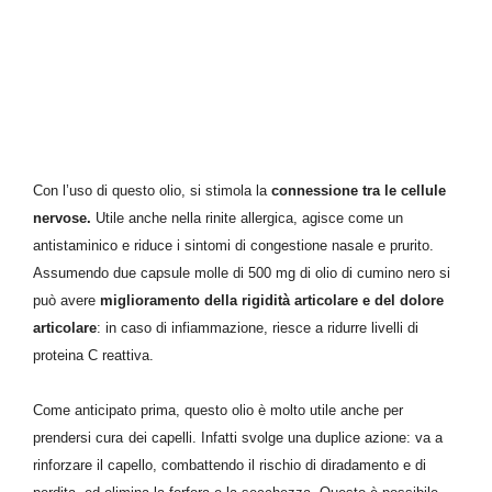
Con l’uso di questo olio, si
stimola la
connessione tra le cellule
nervose.
U
tile anche nella rinite allergica,
agisce come
un
antistaminico e
riduce
i sintomi
di
congestione nasale e prurito.
Assumendo due capsule molle di 500 mg di olio di cumino nero si
può avere
miglioramento della rigidità articolare e del dolore
articolare
: in caso di infiammazione, riesce a ridurre livelli di
proteina C reattiva.
Come anticipato prima,
questo olio è molto utile anche
per
prendersi cura
dei
capelli. Infatti svolge una duplice azione:
va
a
rinforzare il capello,
combattendo
il
rischio di
diradamento e
di