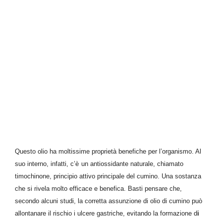
Questo olio
ha
moltissime proprietà benefiche per
l’
organismo. A
l
suo interno, infatti, c’è
u
n antiossidante naturale, chiamato
timochinone,
principio attivo principale del cumino
.
Una sostanza
che si rivela molto efficace e benefica.
Basti pensare che,
secondo alcuni
studi,
la
corretta assunzione di olio di cumino può
allontanare il rischio
i ulcere gastriche, evitando
la formazione d
i