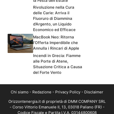
la Festa dell’Estate
Rivoluzione nella Cura
delle Carie: Arriva il
Fluoruro di Diammina
d’Argento, un Liquido
Economico ed Efficace
MacBook Neo: Ritorna
l’Offerta Imperdibile che
Annulla i Rincari di Apple
Incendi in Grecia: Fiamme
alle Porte di Atene,
Situazione Critica a Causa
del Forte Vento
Chi siamo
-
Redazione
-
Privacy Policy
-
Disclaimer
Orizzontenergia.it di proprietà di DMM COMPANY SRL
- Corso Vittorio Emanuele II, 13, 03018 Paliano (FR) -
Codice Fiscale e Partita I.V.A. 03144800608