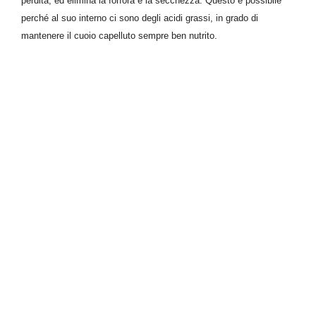
perdita,
ed
elimin
a
la forfora e la secchezza.
Questo è possibile
perché al suo interno ci sono degli
acidi grassi,
i
n grado di
mantenere il cuoio capelluto sempre ben nutrito.