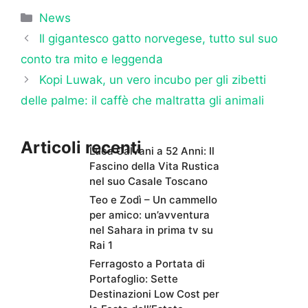
Categorie
News
Il gigantesco gatto norvegese, tutto sul suo
conto tra mito e leggenda
Kopi Luwak, un vero incubo per gli zibetti
delle palme: il caffè che maltratta gli animali
Articoli recenti
Luca Calvani a 52 Anni: Il
Fascino della Vita Rustica
nel suo Casale Toscano
Teo e Zodì – Un cammello
per amico: un’avventura
nel Sahara in prima tv su
Rai 1
Ferragosto a Portata di
Portafoglio: Sette
Destinazioni Low Cost per