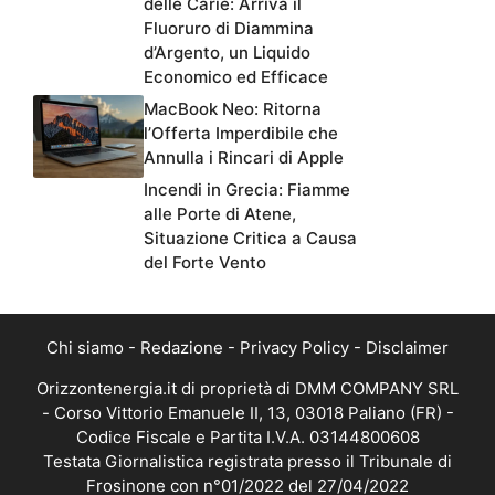
delle Carie: Arriva il
Fluoruro di Diammina
d’Argento, un Liquido
Economico ed Efficace
MacBook Neo: Ritorna
l’Offerta Imperdibile che
Annulla i Rincari di Apple
Incendi in Grecia: Fiamme
alle Porte di Atene,
Situazione Critica a Causa
del Forte Vento
Chi siamo
-
Redazione
-
Privacy Policy
-
Disclaimer
Orizzontenergia.it di proprietà di DMM COMPANY SRL
- Corso Vittorio Emanuele II, 13, 03018 Paliano (FR) -
Codice Fiscale e Partita I.V.A. 03144800608
Testata Giornalistica registrata presso il Tribunale di
Frosinone con n°01/2022 del 27/04/2022