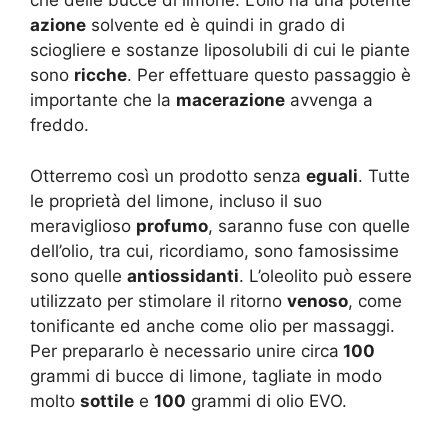
che delle bucce di limone. L’olio ha una potente
azione
solvente ed è quindi in grado di
sciogliere e sostanze liposolubili di cui le piante
sono
ricche
. Per effettuare questo passaggio è
importante che la
macerazione
avvenga a
freddo.
Otterremo così un prodotto senza
eguali
. Tutte
le proprietà del limone, incluso il suo
meraviglioso
profumo
, saranno fuse con quelle
dell’olio, tra cui, ricordiamo, sono famosissime
sono quelle
antiossidanti
. L’oleolito può essere
utilizzato per stimolare il ritorno
venoso
, come
tonificante ed anche come olio per massaggi.
Per prepararlo è necessario unire circa
100
grammi di bucce di limone, tagliate in modo
molto
sottile
e
100
grammi di olio EVO.