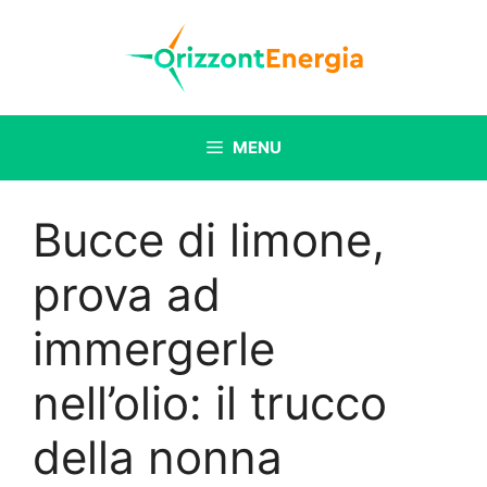
Vai
al
contenuto
MENU
Bucce di limone,
prova ad
immergerle
nell’olio: il trucco
della nonna