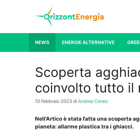
Vai
al
contenuto
NEWS
ENERGIE ALTERNATIVE
GREE
Scoperta agghiacc
coinvolto tutto i
10 Febbraio 2023
di
Andrea Cerasi
Nell’Artico è stata fatta una scoperta a
pianeta: allarme plastica tra i ghiacci.