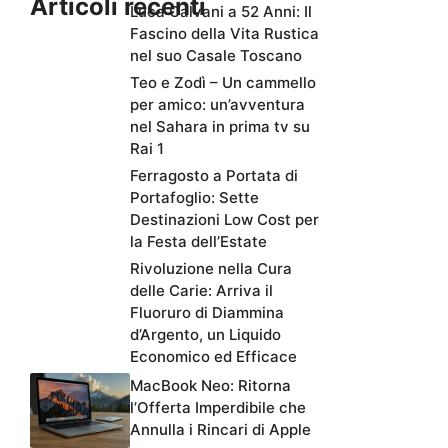
Articoli recenti
Luca Calvani a 52 Anni: Il
Fascino della Vita Rustica
nel suo Casale Toscano
Teo e Zodì – Un cammello
per amico: un’avventura
nel Sahara in prima tv su
Rai 1
Ferragosto a Portata di
Portafoglio: Sette
Destinazioni Low Cost per
la Festa dell’Estate
Rivoluzione nella Cura
delle Carie: Arriva il
Fluoruro di Diammina
d’Argento, un Liquido
Economico ed Efficace
MacBook Neo: Ritorna
l’Offerta Imperdibile che
Annulla i Rincari di Apple