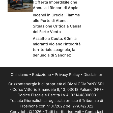
l’Offerta Imperdibile che
Annulla i Rincari di Apple
Incendi in Grecia: Fiamme
alle Porte di Atene,
Situazione Critica a Causa
del Forte Vento
Assalto a Ceuta: 60mila
migranti violano l’integrità
territoriale spagnola, la
denuncia di Sanchez
Chi siamo
-
Redazione
-
Privacy Policy
-
Disclaimer
Orizzontenergia.it di proprietà di DMM COMPANY SRL
- Corso Vittorio Emanuele II, 13, 03018 Paliano (FR) -
Codice Fiscale e Partita I.V.A. 03144800608
Testata Giornalistica registrata presso il Tribunale di
Frosinone con n°01/2022 del 27/04/2022
Copyright ©2026 - Tutti i diritti riservati -
Contattaci