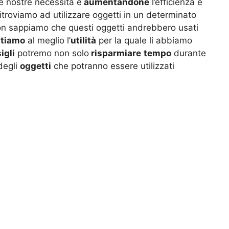
e nostre necessità e
aumentandone
l’efficienza e
 ritroviamo ad utilizzare oggetti in un determinato
 non sappiamo che questi oggetti andrebbero usati
ttiamo
al meglio l’
utilità
per la quale li abbiamo
igli
potremo non solo
risparmiare
tempo
durante
degli
oggetti
che potranno essere utilizzati