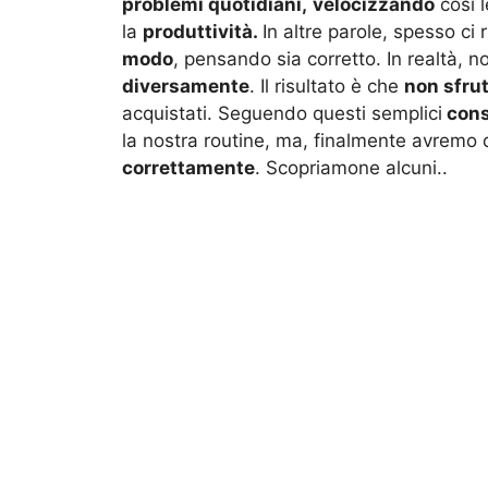
problemi quotidiani,
velocizzando
così l
la
produttività.
In altre parole, spesso ci
modo
, pensando sia corretto. In realtà,
diversamente
. Il risultato è che
non sfru
acquistati. Seguendo questi semplici
cons
la nostra routine, ma, finalmente avremo 
correttamente
. Scopriamone alcuni..