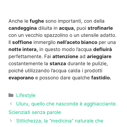
Anche le
fughe
sono importanti, con della
candeggina
diluita in
acqua,
puoi
strofinarle
con un vecchio spazzolino o un utensile adatto.
Il
soffione
immergilo
nell’aceto bianco
per una
notte intera,
in questo modo l’acqua
defluirà
perfettamente. Fai
attenzione
ad
arieggiare
costantemente la
stanza
durante le pulizie,
poiché utilizzando l’acqua calda i prodotti
evaporano
e possono dare qualche
fastidio.
Categorie
Lifestyle
Uluru, quello che nasconde è agghiacciante.
Scienziati senza parole
Stitichezza, la “medicina” naturale che