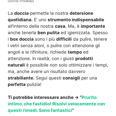
Doccia (Pixabay)
La
doccia
permette la nostra
detersione
quotidiana.
E’ uno
strumento indispensabile
all’interno della nostra
casa.
Ma, è
importante
anche tenerla
ben pulita
ed igienizzata. Spesso
i
box doccia
sono i più
difficili
da pulire, tenere
i vetri senza aloni, o pulire con attenzione gli
angoli e le rifiniture, richiede
tempo
ed
attenzione. In realtà, con i giusti
prodotti
naturali
è possibile non solo ottimizzare i tempi,
ma, anche avere un risultato davvero
strabiliante.
Segui questi
consigli
per una
perfetta
pulizia!
Ti potrebbe interessare anche -> “
Prurito
intimo, che fastidio! Risolvi velocemente con
questi rimedi. Sono fantastici
“