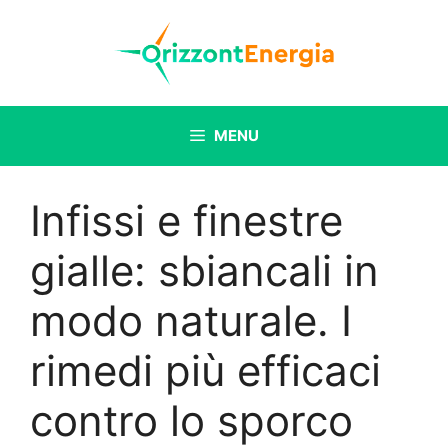
Vai
al
contenuto
MENU
Infissi e finestre
gialle: sbiancali in
modo naturale. I
rimedi più efficaci
contro lo sporco