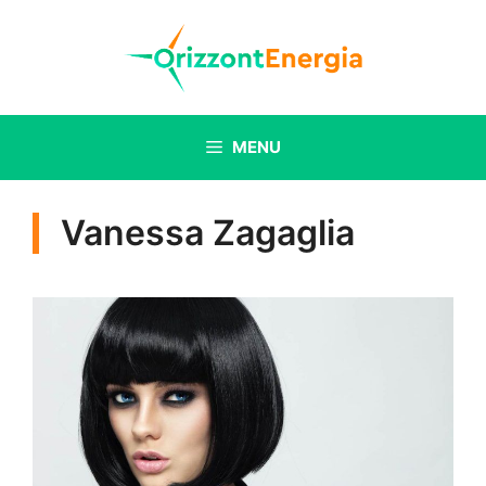
Vai
al
contenuto
MENU
Vanessa Zagaglia