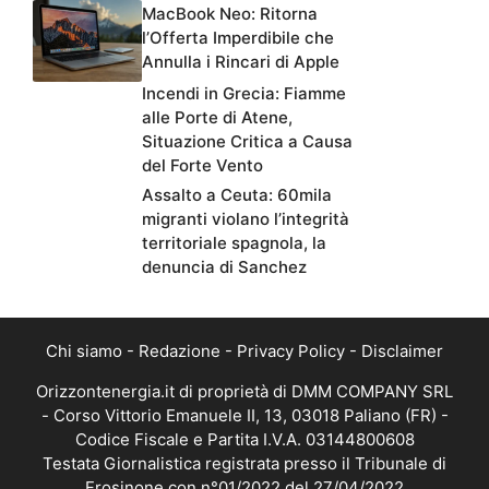
MacBook Neo: Ritorna
l’Offerta Imperdibile che
Annulla i Rincari di Apple
Incendi in Grecia: Fiamme
alle Porte di Atene,
Situazione Critica a Causa
del Forte Vento
Assalto a Ceuta: 60mila
migranti violano l’integrità
territoriale spagnola, la
denuncia di Sanchez
Chi siamo
-
Redazione
-
Privacy Policy
-
Disclaimer
Orizzontenergia.it di proprietà di DMM COMPANY SRL
- Corso Vittorio Emanuele II, 13, 03018 Paliano (FR) -
Codice Fiscale e Partita I.V.A. 03144800608
Testata Giornalistica registrata presso il Tribunale di
Frosinone con n°01/2022 del 27/04/2022